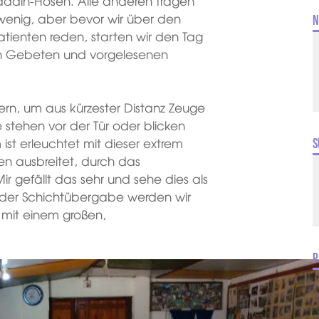
Aladdin-Hosen. Alle anderen tragen
n wenig, aber bevor wir über den
N
tienten reden, starten wir den Tag
von Gebeten und vorgelesenen
ähern, um aus kürzester Distanz Zeuge
e stehen vor der Tür oder blicken
ist erleuchtet mit dieser extrem
S
ßen ausbreitet, durch das
r gefällt das sehr und sehe dies als
h der Schichtübergabe werden wir
 mit einem großen,
P