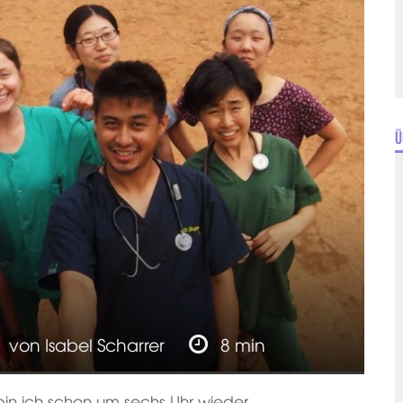
Ü
von
Isabel Scharrer
8 min
, bin ich schon um sechs Uhr wieder