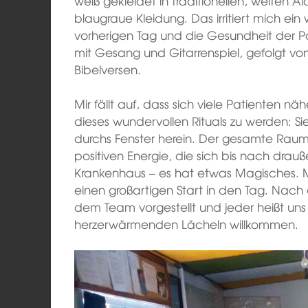
weiß gekleidet in traditionellen, weiten 
blaugraue Kleidung. Das irritiert mich ei
vorherigen Tag und die Gesundheit der Pa
mit Gesang und Gitarrenspiel, gefolgt 
Bibelversen.
Mir fällt auf, dass sich viele Patienten n
dieses wundervollen Rituals zu werden: Si
durchs Fenster herein. Der gesamte Raum 
positiven Energie, die sich bis nach drau
Krankenhaus – es hat etwas Magisches. Mi
einen großartigen Start in den Tag. Nac
dem Team vorgestellt und jeder heißt uns
herzerwärmenden Lächeln willkommen.