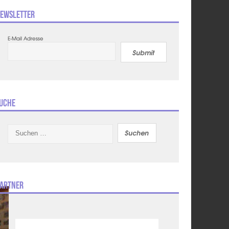
ewsletter
E-Mail Adresse
Submit
uche
Suchen
nach:
artner