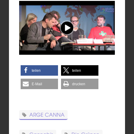
teilen
teilen
E-Mail
drucken
ARGE CANNA