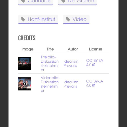
Cannabis
Die Grünen
Hanf-Institut
Video
Credits
Image
Title
Autor
License
Titelbild-
CC BY-SA
Diskussion
Idealism
4.0
steilnehm
Prevails
er
Videobild-
CC BY-SA
Diskussion
Idealism
4.0
steilnehm
Prevails
er