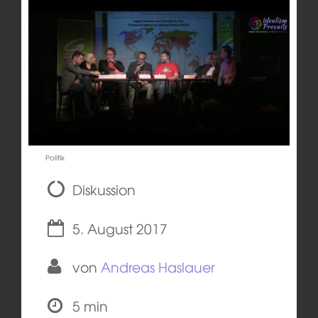
Politik
Diskussion
5. August 2017
von
Andreas Haslauer
5 min