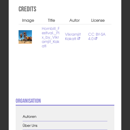
Credits
Image
Title
Autor
License
Hornbill_F
estival,_Pi
Vikramjit
CC BY-SA
x_by_Vikr
Kakati
4.0
amjit_Kak
ati
Organisation
Autoren
Über Uns