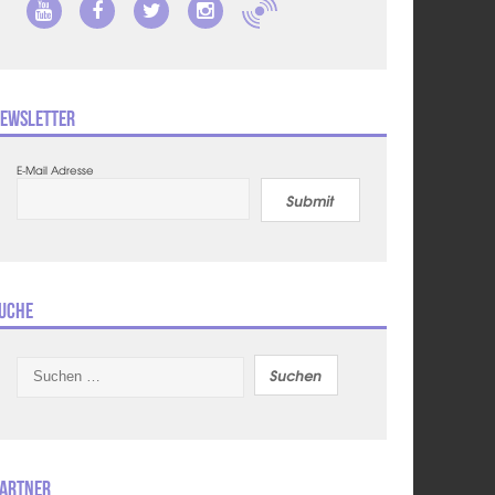
ewsletter
E-Mail Adresse
Submit
uche
Suchen
nach:
artner