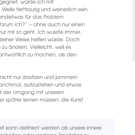
egegnet, würde ich mit
eile tieftraurig und weinerlich sein.
gendetwas für das Problem
Warum ich?“ – ohne auch nur einen
r mir so geht. Ich wusste immer,
endeiner Weise helfen würde. Doch
u ändern. Vielleicht, weil es
antwortlich zu machen, als den
r nicht nur dasitzen und jammern
anchmal, aufzustehen und etwas
d der Umgang mit unseren
der später lernen müssen: die Kunst
it kann definiert werden als unsere innere
ankheiten oder anderen Tragödien zu