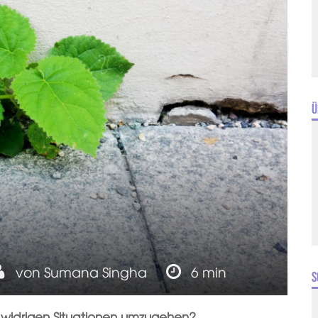
Ü
von
Sumana Singha
6 min
S
it widrigen Situationen umzugehen?