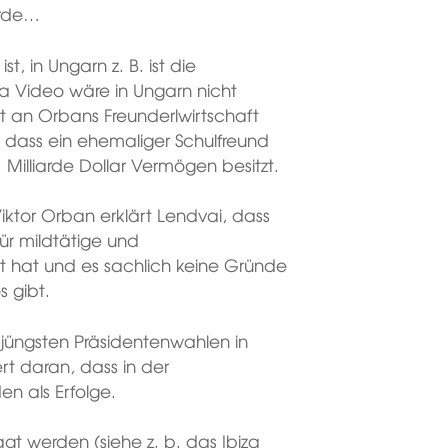
ürde…
st, in Ungarn z. B. ist die
za Video wäre in Ungarn nicht
rt an Orbans Freunderlwirtschaft
t, dass ein ehemaliger Schulfreund
1 Milliarde Dollar Vermögen besitzt.
iktor Orban erklärt Lendvai, dass
für mildtätige und
t hat und es sachlich keine Gründe
 gibt.
r jüngsten Präsidentenwahlen in
rt daran, dass in der
n als Erfolge.
gt werden (siehe z. b. das Ibiza