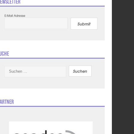
ewsletter
E-Mail Adresse
Submit
uche
Suchen
nach:
artner