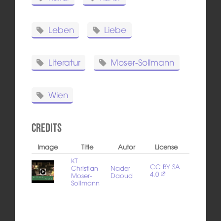
Leben
Liebe
Literatur
Moser-Sollmann
Wien
Credits
Image
Title
Autor
License
KT
CC BY SA
Christian
Nader
4.0
Moser-
Daoud
Sollmann