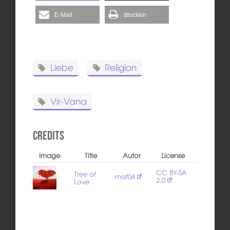
E-Mail
drucken
Liebe
Religion
Vir-Vana
Credits
Image
Title
Autor
License
CC BY-SA
Tree of
maf04
2.0
Love