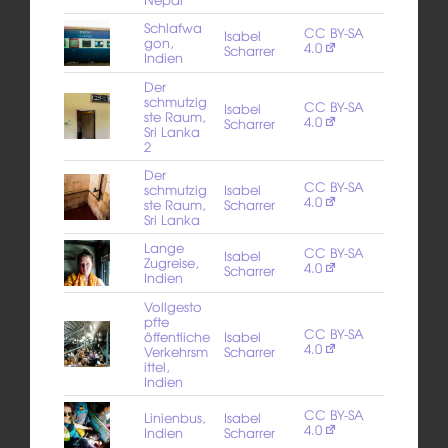
Schlafwa
CC BY-SA
Isabel
gon,
4.0
Scharrer
Indien
Der
schmutzig
CC BY-SA
Isabel
ste Raum,
4.0
Scharrer
Sri Lanka
2
Der
CC BY-SA
schmutzig
Isabel
4.0
ste Raum,
Scharrer
Sri Lanka
Lange
CC BY-SA
Isabel
Zugreise,
4.0
Scharrer
Indien
Vollgesto
pfte
CC BY-SA
öffentliche
Isabel
4.0
Verkehrsm
Scharrer
ittel,
Indien
CC BY-SA
Linienbus,
Isabel
4.0
Indien
Scharrer