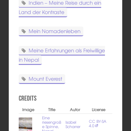
Indien – Meine Reise durch ein
Land der Kontraste
Mein Nomadenleben
Meine Erfahrungen als Freiwillige
in Nepal
Mount Everest
Credits
Image
Title
Autor
License
Eine
CC BY-SA
riesengroß
Isabel
4.0
e Spinne,
Scharrer
Nepal