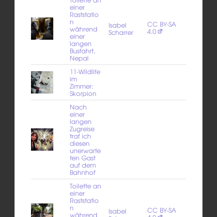
einer
Raststatio
n
CC BY-SA
Isabel
während
4.0
Scharrer
einer
langen
Busfahrt,
Nepal
11-Wildlife
im
Zimmer:
Skorpion
Nach
einer
langen
Zugreise
traf ich
diesen
unerwarte
ten Gast
auf dem
Bahnhof
Toilette an
einer
Raststatio
n
CC BY-SA
Isabel
während