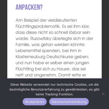
anpacken?
Am Beispiel der vieldiskutierten
Flüchtlingsproblematik: Es sei ihm klar,
dass diese nicht so schnell lösbar sein
würde. Ruzowitzky überlegte sich in der
Familie, was getan werden könnte:
Lebensmittel spenden, bei ihm in
Klosterneuburg Deutschkurse geben;
und nun habe er selber einen jungen
Flüchtling bei sich zu Hause, das sei
nett und angenehm. Damit rette er
zwar nicht die Welt, aber ein kleiner
Diese Website verwendet nur technische Cookies, um die
Schritt sei getan. Es sei wenigstens
bestmögliche Benutzererfahrung zu gewährleisten, es gibt
einem geholfen, sich hier gut zu
keine Tracking-Funktion.
integrieren. Das fände er konstruktiver
Akzeptieren
Datenschutzerklärung
als zu behaupten, dass alles so