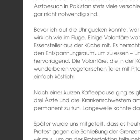
Arztbesuch in Pakistan stets viele verschi
gar nicht notwendig sind.
Bevor ich auf die Uhr gucken konnte, war 
wirklich wie im Fluge. Einige Volontäre w
Essensteller aus der Küche mit. Es herrsch
den Entspannungsraum, um zu essen – un
hervorragend. Die Volontäre, die in der K
wunderbaren vegetarischen Teller mit Pita
einfach köstlich!
Nach einer kurzen Kaffeepause ging es gl
drei Ärzte und drei Krankenschwestern 
permanent zu tun. Langeweile konnte da 
Später wurde uns mitgeteilt, dass es heut
Protest gegen die Schließung der Grenze
wir raus, um an der Protestaktion teilzune