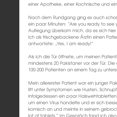
einer Apotheke, einer Kochnische und e
Nach dem Rundgang ging es auch schon g
ein paar Minuten: “Are you ready to see y
Aufregung überkam mich, da es sich hier
ich als frischgebackene Ärztin einen Pati
antwortete: „Yes, I am ready!“
Als ich die Tür öffnete, um meinen Patien
mindestens 20 Pakistaner vor der Tür. Di
100-200 Patienten an einem Tag zu unter
Mein allererster Patient war ein junger Pa
litt unter Symptomen wie Husten, Schnup
infolgedessen ein paar Halswehtabletten u
um einen Virus handelte und er sich besse
komisch an und meinte in seinem gebroch
lot of tablets.” Im Gespräch fand ich al