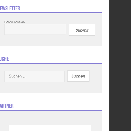
ewsletter
E-Mail Adresse
Submit
uche
Suchen
nach:
artner