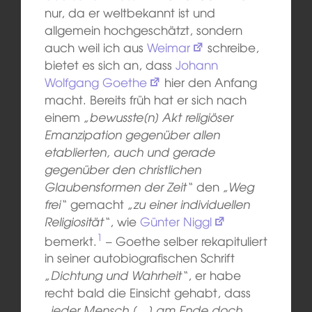
nur, da er weltbekannt ist und
allgemein hochgeschätzt, sondern
auch weil ich aus
Weimar
schreibe,
bietet es sich an, dass
Johann
Wolfgang Goethe
hier den Anfang
macht. Bereits früh hat er sich nach
einem
„bewusste[n] Akt religiöser
Emanzipation gegenüber allen
etablierten, auch und gerade
gegenüber den christlichen
Glaubensformen der Zeit“
den
„Weg
frei“
gemacht
„zu einer individuellen
Religiosität“
, wie
Günter Niggl
1
bemerkt.
– Goethe selber rekapituliert
in seiner autobiografischen Schrift
„Dichtung und Wahrheit“
, er habe
recht bald die Einsicht gehabt, dass
„jeder Mensch […] am Ende doch