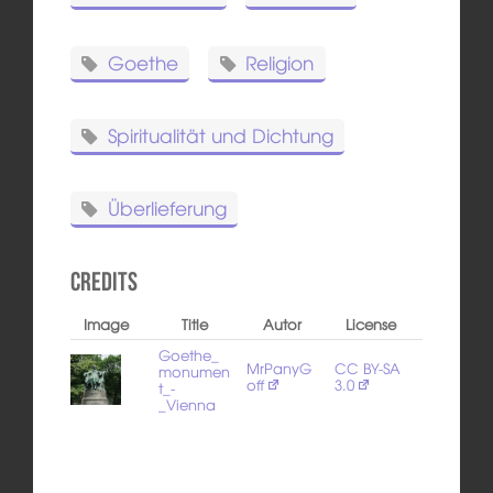
Goethe
Religion
Spiritualität und Dichtung
Überlieferung
Credits
Image
Title
Autor
License
Goethe_
MrPanyG
CC BY-SA
monumen
off
3.0
t_-
_Vienna