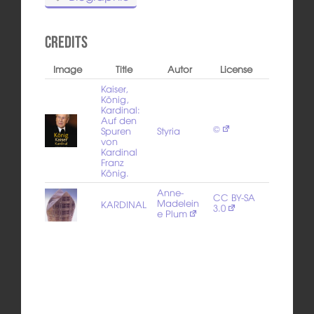
Credits
Image
Title
Autor
License
Kaiser,
König,
Kardinal:
Auf den
©
Spuren
Styria
von
Kardinal
Franz
König.
Anne-
CC BY-SA
Madelein
KARDINAL
3.0
e Plum