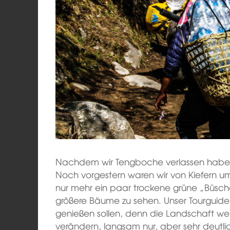
Nachdem wir Tengboche verlassen haben,
Noch vorgestern waren wir von Kiefern 
nur mehr ein paar trockene grüne „Büsch
größere Bäume zu sehen. Unser Tourguide 
genießen sollen, denn die Landschaft we
verändern, langsam nur, aber sehr deutli