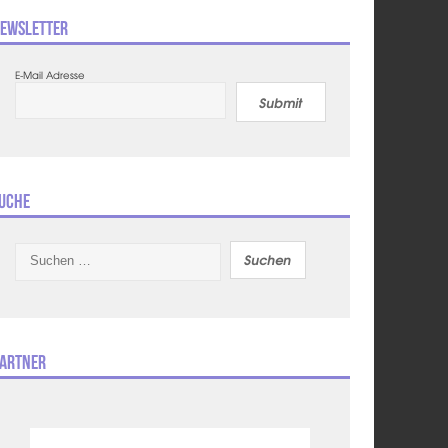
ewsletter
E-Mail Adresse
Submit
uche
Suchen
nach:
artner