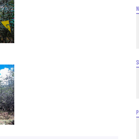
N
S
P