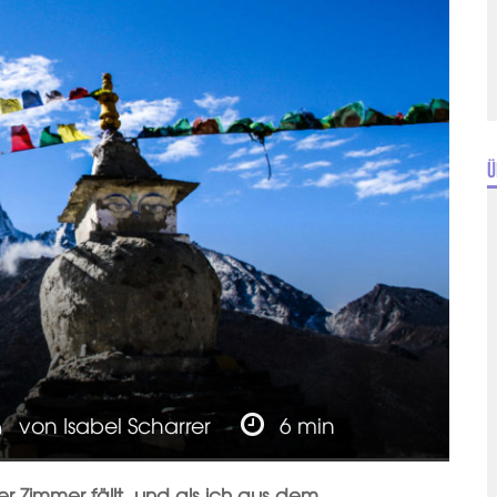
Ü
von
Isabel Scharrer
6 min
r Zimmer fällt, und als ich aus dem