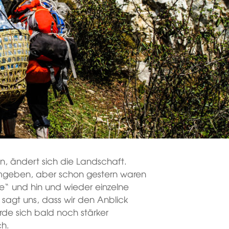
 ändert sich die Landschaft.
umgeben, aber schon gestern waren
e“ und hin und wieder einzelne
sagt uns, dass wir den Anblick
rde sich bald noch stärker
ch.