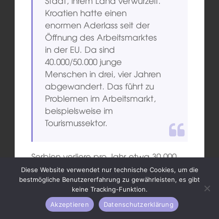
Stadt, ihrem Land verwurzelt.
Kroatien hatte einen
enormen Aderlass seit der
Öffnung des Arbeitsmarktes
in der EU. Da sind
40.000/50.000 junge
Menschen in drei, vier Jahren
abgewandert. Das führt zu
Problemen im Arbeitsmarkt,
beispielsweise im
Tourismussektor.
Serbien verliere pro Jahr etwa 30.000
Einwohner durch Abwanderung und
Diese Website verwendet nur technische Cookies, um die
Überalterung – ein enormes Problem.
bestmögliche Benutzererfahrung zu gewährleisten, es gibt
keine Tracking-Funktion.
Auch Kroatien habe eine negative
Bevölkerungsentwicklung, Slowenien
Akzeptieren
Datenschutzerklärung
sei etwas balancierter. Und die