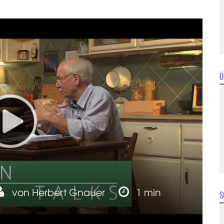
Ü
von
Herbert Gnauer
1 min
S