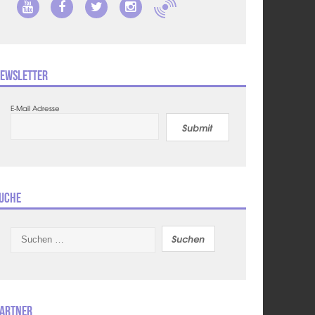
ewsletter
E-Mail Adresse
Submit
uche
Suchen
nach:
artner