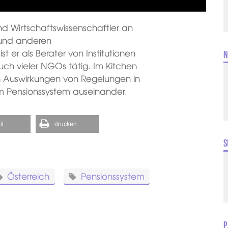
und Wirtschaftswissenschaftler an
n und anderen
t er als Berater von Institutionen
N
ch vieler NGOs tätig. Im Kitchen
en Auswirkungen von Regelungen in
 Pensionssystem auseinander.
il
drucken
S
Österreich
Pensionssystem
P