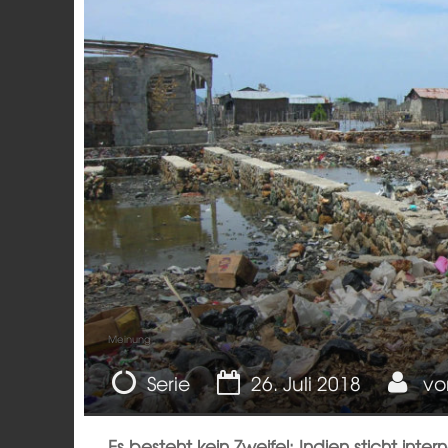
Meinung
Serie
26. Juli 2018
v
Es besteht kein Zweifel: Indien sticht inte