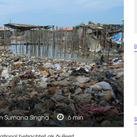
Ü
on
Sumana Singha
6 min
S
rnational betrachtet als äußerst