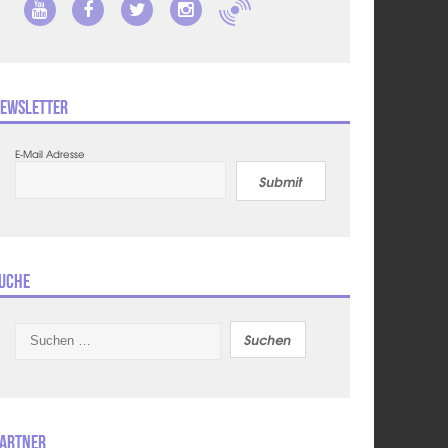
ewsletter
E-Mail Adresse
Submit
uche
Suchen
nach:
artner