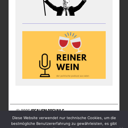
© 2026
Idealism Prevails
Diese Website verwendet nur technische Cookies, um die
UNTERSTÜTZE UNS
NEWSLETTER
IMPRESSUM
bestmögliche Benutzererfahrung zu gewährleisten, es gibt