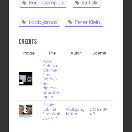
Finanzkomplex
ila talk
Lobbyismus
Peter Klein
Credits
Image
Title
Autor
License
Peter-
Klein-ila-
talk-mit-
Ernst-
Wolff-C-
der-
digitale-
Finanzko
mplex
IP – ila
talk mit
Wolfgang
CC BY SA
Ernst Wolf-
Müller
4.0
DE-IPHP