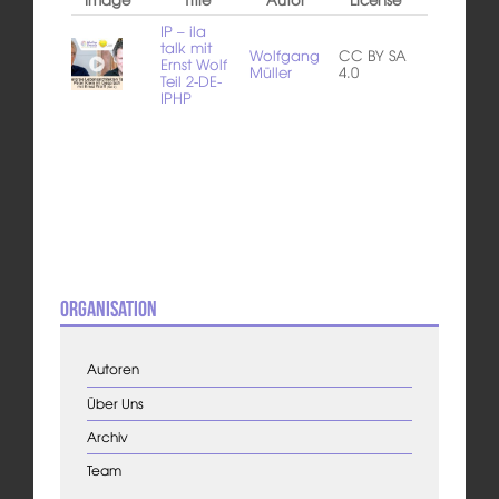
IP – ila
talk mit
Wolfgang
CC BY SA
Ernst Wolf
Müller
4.0
Teil 2-DE-
IPHP
Organisation
Autoren
Über Uns
Archiv
Team