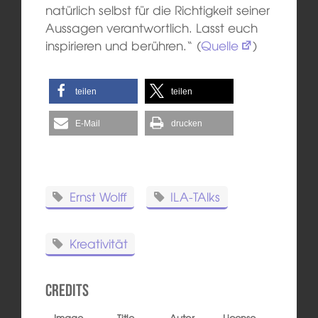
natürlich selbst für die Richtigkeit seiner
Aussagen verantwortlich. Lasst euch
inspirieren und berühren.“ (
Quelle
)
teilen
teilen
E-Mail
drucken
Ernst Wolff
ILA-TAlks
Kreativität
Credits
Image
Title
Autor
License