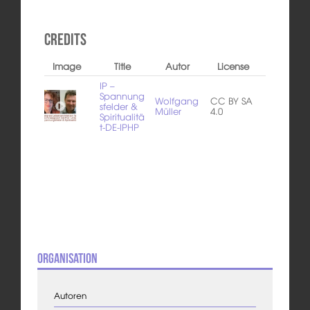
Credits
Image
Title
Autor
License
IP –
Spannung
Wolfgang
CC BY SA
sfelder &
Müller
4.0
Spiritualitä
t-DE-IPHP
Organisation
Autoren