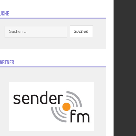
uche
Suchen
nach:
artner