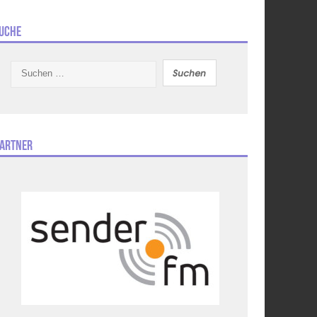
uche
Suchen
nach:
artner