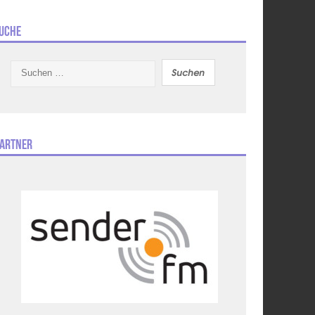
uche
Suchen
nach:
artner