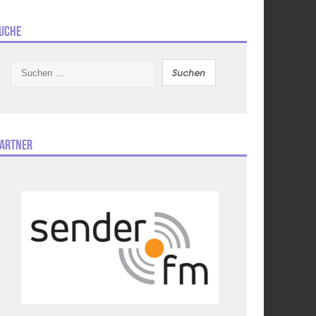
uche
Suchen
nach:
artner