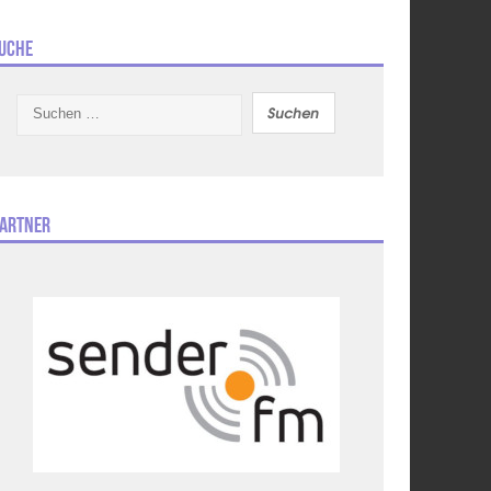
uche
Suchen
nach:
artner