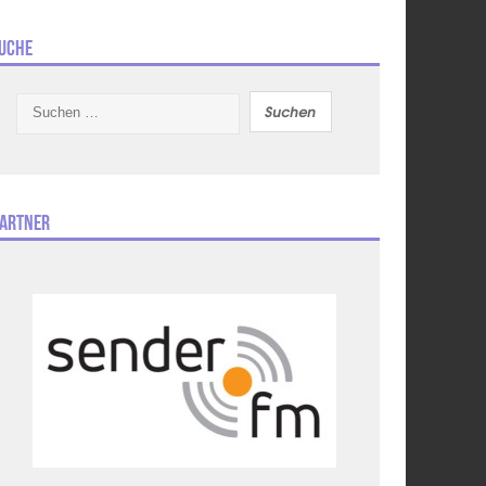
uche
Suchen
nach:
artner