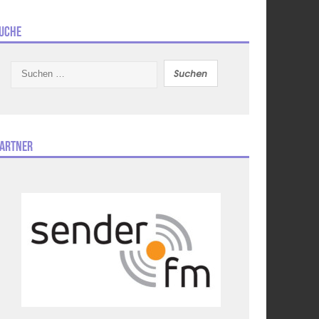
uche
Suchen
nach:
artner