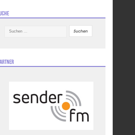
uche
Suchen
nach:
artner