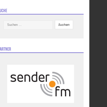
uche
Suchen
nach:
artner