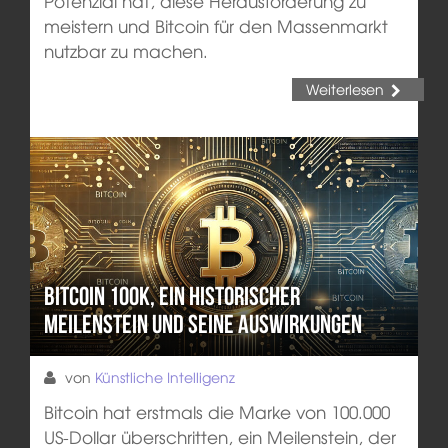
Potenzial hat, diese Herausforderung zu
meistern und Bitcoin für den Massenmarkt
nutzbar zu machen.
Weiterlesen
Bitcoin 100k, ein historischer
Meilenstein und seine Auswirkungen
von
Künstliche Intelligenz
Bitcoin hat erstmals die Marke von 100.000
US-Dollar überschritten, ein Meilenstein, der