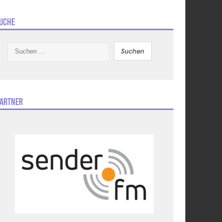
uche
Suchen
nach:
artner