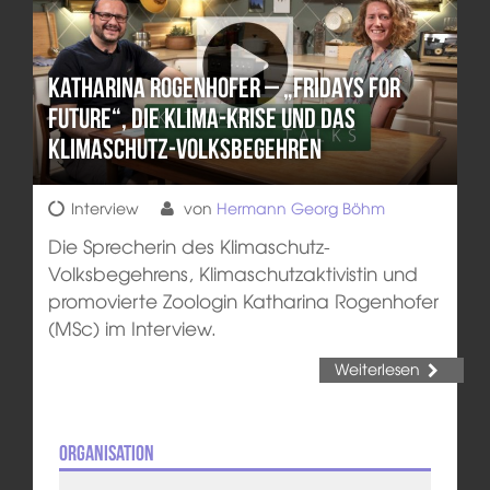
Katharina Rogenhofer – „Fridays for
Future“, die Klima-Krise und das
Klimaschutz-Volksbegehren
Interview
von
Hermann Georg Böhm
Die Sprecherin des Klimaschutz-
Volksbegehrens, Klimaschutzaktivistin und
promovierte Zoologin Katharina Rogenhofer
(MSc) im Interview.
Weiterlesen
Organisation