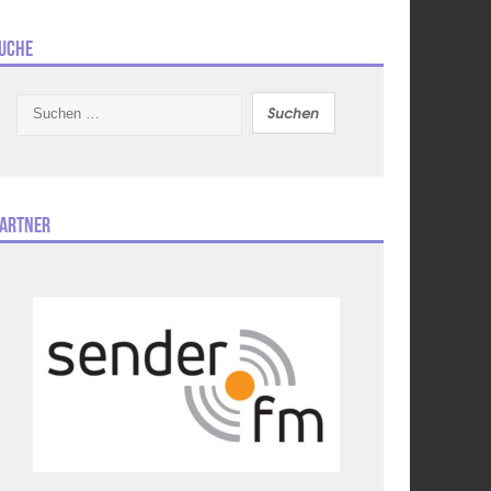
uche
Suchen
nach:
artner