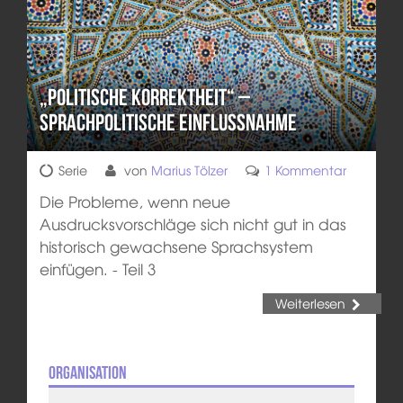
„Politische Korrektheit“ –
sprachpolitische Einflussnahme
Serie
von
Marius Tölzer
1 Kommentar
Die Probleme, wenn neue
Ausdrucksvorschläge sich nicht gut in das
historisch gewachsene Sprachsystem
einfügen. - Teil 3
Weiterlesen
Organisation