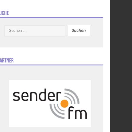
uche
Suchen
nach:
artner