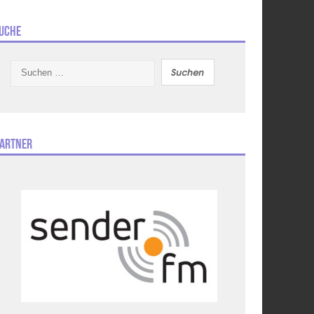
uche
Suchen
nach:
artner