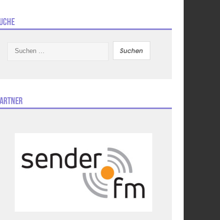
uche
Suchen
nach:
artner