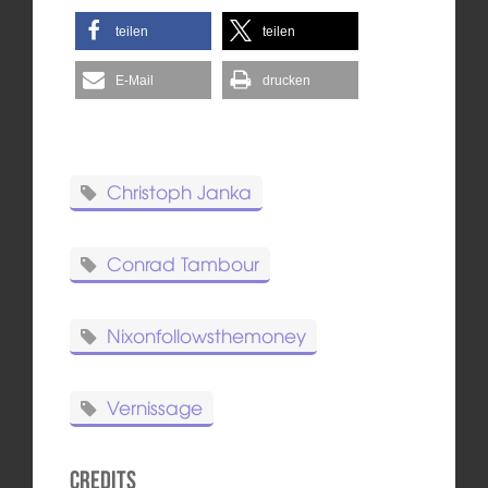
teilen
teilen
E-Mail
drucken
Christoph Janka
Conrad Tambour
Nixonfollowsthemoney
Vernissage
Credits