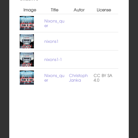
Image
Title
Autor
License
Nixons_qu
er
nixons1
nixons1-1
Nixons_qu
Christoph
CC BY SA
er
Janka
4.0