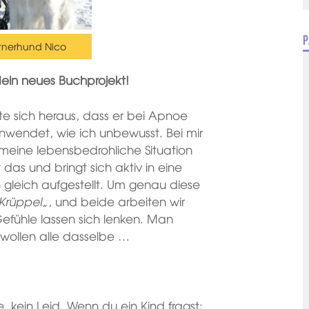
P
rtnerhund Nico
dein neues Buchprojekt!
lte sich heraus, dass er bei Apnoe
wendet, wie ich unbewusst. Bei mir
meine lebensbedrohliche Situation
 das und bringt sich aktiv in eine
so gleich aufgestellt. Um genau diese
Krüppel
„, und beide arbeiten wir
efühle lassen sich lenken. Man
r wollen alle dasselbe …
, kein Leid. Wenn du ein Kind fragst: