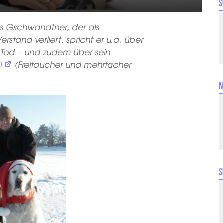
S
mas Gschwandtner, der als
tand verliert, spricht er u.a. über
 Tod – und zudem über sein
l
(Freitaucher
und mehrfacher
N
S