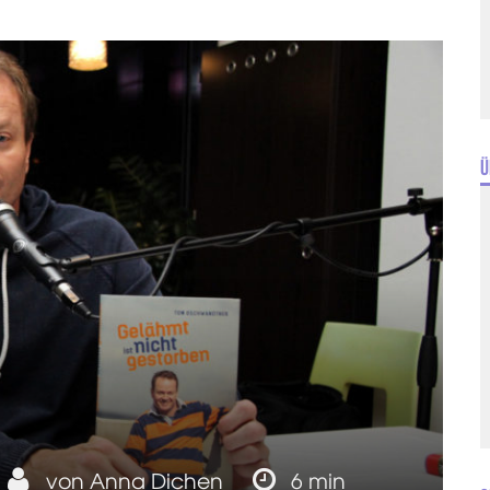
Ü
von
Anna Dichen
6 min