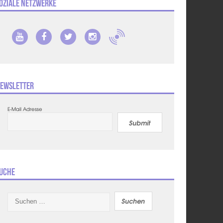
oziale Netzwerke
ewsletter
E-Mail Adresse
Submit
uche
Suchen
nach: