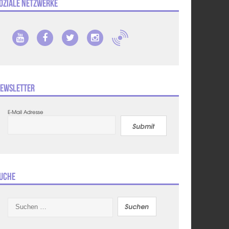
oziale Netzwerke
ewsletter
E-Mail Adresse
Submit
uche
Suchen
nach: