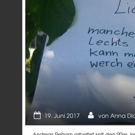
Meinung
19. Juni 2017
von
Anna Di
Andreas Peham arbeitet seit den 90er-J