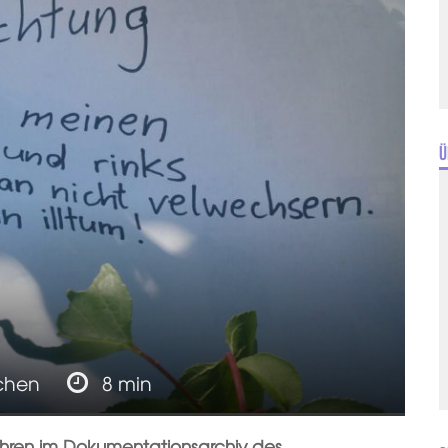
Ü
chen
8 min
ahren im Dokumentationsarchiv des