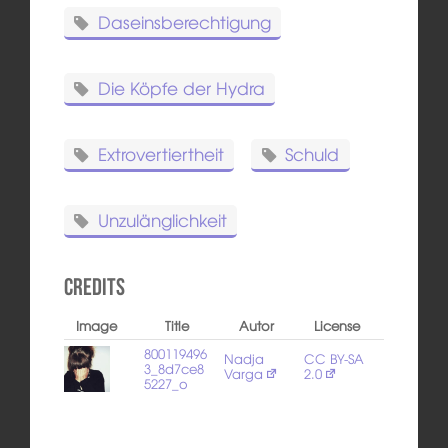
Daseinsberechtigung
Die Köpfe der Hydra
Extrovertiertheit
Schuld
Unzulänglichkeit
Credits
Image
Title
Autor
License
800119496
Nadja
CC BY-SA
3_8d7ce8
Varga
2.0
5227_o