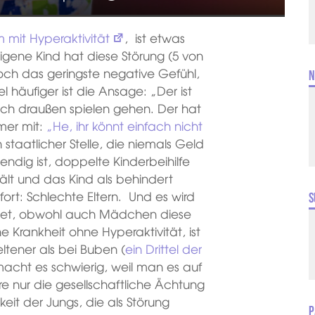
 mit Hyperaktivität
, ist etwas
igene Kind hat diese Störung (5 von
 noch das geringste negative Gefühl,
N
 häufiger ist die Ansage: „Der ist
ach draußen spielen gehen. Der hat
mer mit:
„He, ihr könnt einfach nicht
n staatlicher Stelle, die niemals Geld
dig ist, doppelte Kinderbeihilfe
ält und das Kind als behindert
fort: Schlechte Eltern. Und es wird
S
chnet, obwohl auch Mädchen diese
 Krankheit ohne Hyperaktivität, ist
eltener als bei Buben (
ein Drittel der
acht es schwierig, weil man es auf
e nur die gesellschaftliche Ächtung
it der Jungs, die als Störung
P