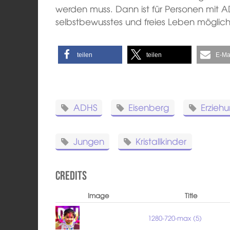
werden muss. Dann ist für Personen mit A
selbstbewusstes und freies Leben möglich
teilen
teilen
E-Ma
ADHS
Eisenberg
Erziehu
Jungen
Kristallkinder
Credits
Image
Title
1280-720-max (5)