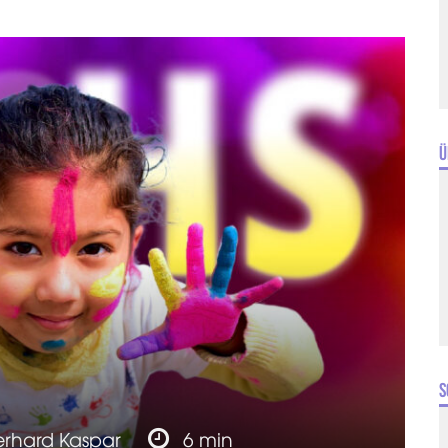
Ü
S
rhard Kaspar
6 min