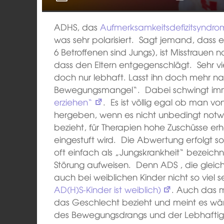
ADHS, das
Aufmerksamkeitsdefizitsyndrom
was sehr polarisiert. Sagt jemand, dass e
6 Betroffenen sind Jungs), ist Misstrauen
dass den Eltern entgegenschlägt. Sehr viel
doch nur lebhaft. Lasst ihn doch mehr n
Bewegungsmangel“. Dabei schwingt im
erziehen“
. Es ist völlig egal ob man vo
hergeben, wenn es nicht unbedingt notwen
bezieht, für Therapien hohe Zuschüsse erh
eingestuft wird. Die Abwertung erfolgt so
oft einfach als „Jungskrankheit“ bezei
Störung aufweisen. Denn ADS , die gleiche
auch bei weiblichen Kinder nicht so viel s
AD(H)S-Kinder ist weiblich)
. Auch das m
das Geschlecht bezieht und meint es wär
des Bewegungsdrangs und der Lebhaftigke