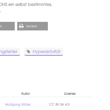
DHS ein selbst bestimmtes,
.
il
drucken
ngsfehler
Hyperaktivität
Autor
License
Wolfgang Müller
CC BY SA 4.0