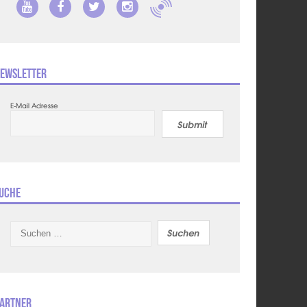
ewsletter
E-Mail Adresse
Submit
uche
Suchen
nach:
artner