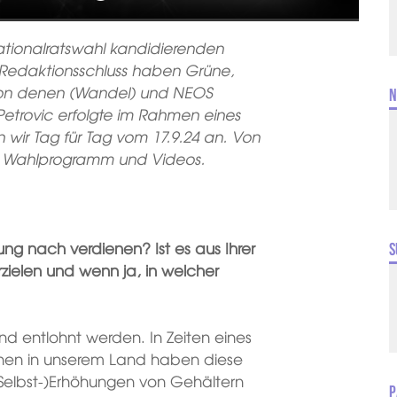
ationalratswahl kandidierenden
m Redaktionsschluss haben Grüne,
von denen (Wandel) und NEOS
N
Petrovic erfolgte im Rahmen eines
 wir Tag für Tag
vom 17.9.24 an. Von
en Wahlprogramm und Videos.
nung nach verdienen? Ist es aus Ihrer
S
rzielen und wenn ja, in welcher
hend entlohnt werden. In Zeiten eines
chen in unserem Land haben diese
 (Selbst-)Erhöhungen von Gehältern
P