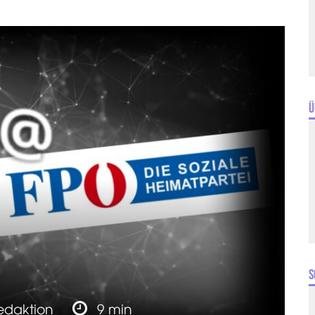
Ü
S
edaktion
9 min