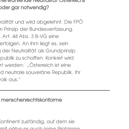
ar oder gar notwendig?
tralität und wird abgelehnt. Die FPÖ
m Prinzip der Bundesverfassung.
 Art. 44 Abs. 3 B-VG eine
olgen. An ihm liegt es, sein
der Neutralität als Grundprinzip
ublik zu schaffen. Konkret wird
t werden: „Österreich ist eine
 neutrale souveräne Republik. Ihr
olk aus.“
ne menschenrechtskonforme
Kontinent zuständig, auf dem sie
amit gäbe es auch keine Probleme