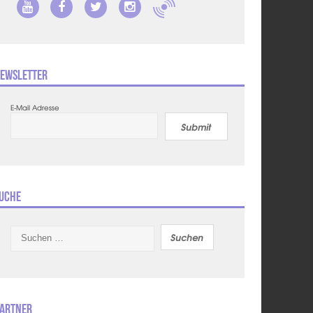
ewsletter
E-Mail Adresse
Submit
uche
Suchen
nach:
artner