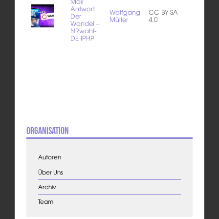
Mail
Antwort
Wolfgang
CC BY-SA
Der
Müller
4.0
Wandel –
NRwahl-
DE-IPHP
Organisation
Autoren
Über Uns
Archiv
Team