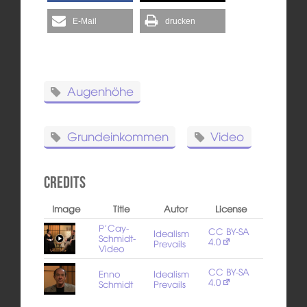
E-Mail
drucken
Augenhöhe
Grundeinkommen
Video
Credits
Image
Title
Autor
License
P’Cay-
CC BY-SA
Idealism
Schmidt-
4.0
Prevails
Video
CC BY-SA
Enno
Idealism
4.0
Schmidt
Prevails