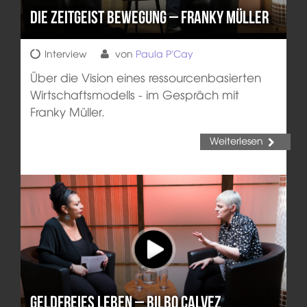
Die Zeitgeist Bewegung – Franky Müller
Interview
von
Paula P'Cay
Über die Vision eines ressourcenbasierten
Wirtschaftsmodells - im Gespräch mit
Franky Müller.
Weiterlesen
Geldfreies Leben – Bilbo Calvez