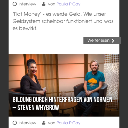
Interview
von
Paula P'Cay
"Fiat Money" - es werde Geld. Wie unser
Geldsystem scheinbar funktioniert und was
es bewirkt.
Weiterlesen
Bildung durch Hinterfragen von Normen
– Steven Whybrow
Interview
von
Paula P'Cay