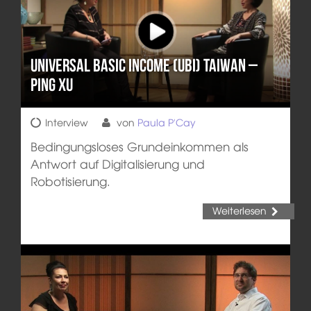
Universal Basic Income (UBI) Taiwan –
Ping Xu
Interview
von
Paula P'Cay
Bedingungsloses Grundeinkommen als
Antwort auf Digitalisierung und
Robotisierung.
Weiterlesen