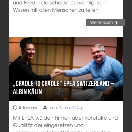
und Friedensforscher ist es wichtig, sein
Wissen mit allen Menschen zu teilen.
Weiterlesen
„Cradle to Cradle“ EPEA Switzerland –
Albin Kälin
Interview
von
Paula P'Cay
Mit EPEA würden Firmen über Rohstoffe und
Qualität der eingesetzen und