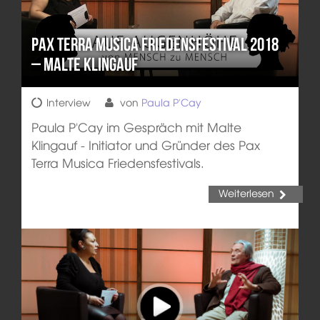
Pax Terra Musica Friedensfestival 2018
– Malte Klingauf
Interview
von
Paula P'Cay
Paula P'Cay im Gespräch mit Malte
Klingauf - Initiator und Gründer des Pax
Terra Musica Friedensfestivals.
Weiterlesen