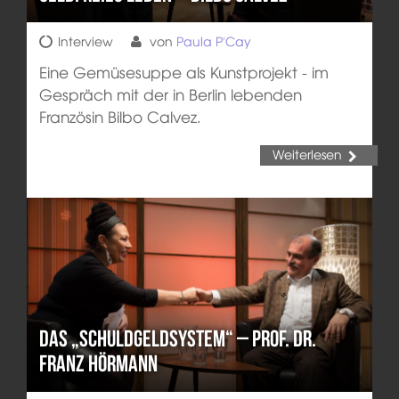
Interview
von
Paula P'Cay
Eine Gemüsesuppe als Kunstprojekt - im
Gespräch mit der in Berlin lebenden
Französin Bilbo Calvez.
Weiterlesen
Das „Schuldgeldsystem“ – Prof. Dr.
Franz Hörmann