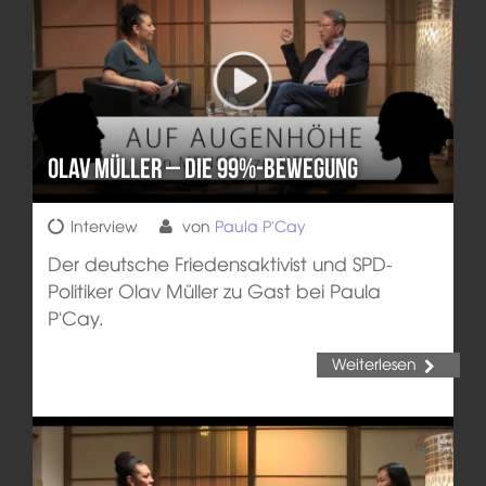
Olav Müller – Die 99%-Bewegung
Interview
von
Paula P'Cay
Der deutsche Friedensaktivist und SPD-
Politiker Olav Müller zu Gast bei Paula
P'Cay.
Weiterlesen