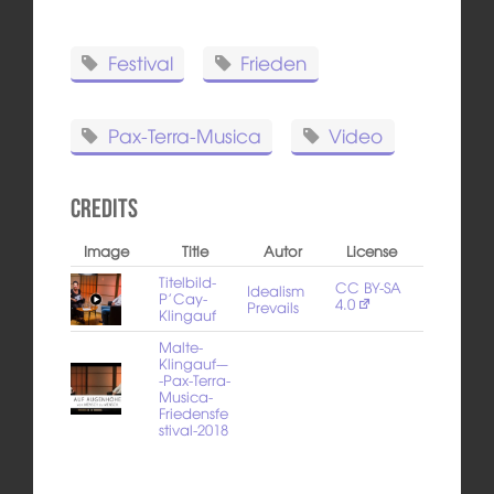
Festival
Frieden
Pax-Terra-Musica
Video
Credits
Image
Title
Autor
License
Titelbild-
CC BY-SA
Idealism
P’Cay-
4.0
Prevails
Klingauf
Malte-
Klingauf-–
-Pax-Terra-
Musica-
Friedensfe
stival-2018