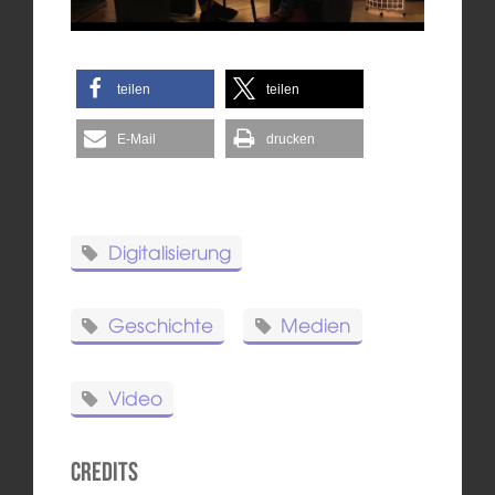
teilen
teilen
E-Mail
drucken
Digitalisierung
Geschichte
Medien
Video
Credits