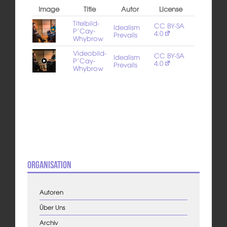
Image
Title
Autor
License
Titelbild-
CC BY-SA
Idealism
P’Cay-
4.0
Prevails
Whybrow
Videobild-
CC BY-SA
Idealism
P’Cay-
4.0
Prevails
Whybrow
Organisation
Autoren
Über Uns
Archiv