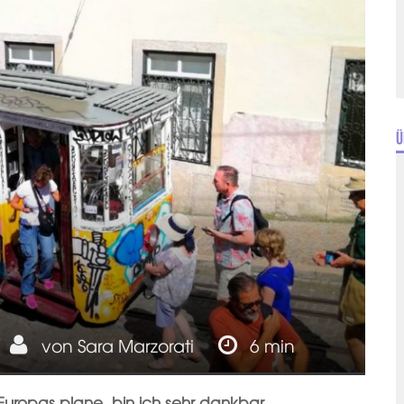
Ü
von
Sara Marzorati
6 min
 Europas plane, bin ich sehr dankbar