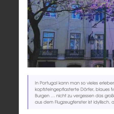
In Portugal kann man so vieles erleben
kopfsteingepflasterte Dörfer, blaues 
Burgen … nicht zu vergessen das großa
aus dem Flugzeugfenster ist idyllisch, 