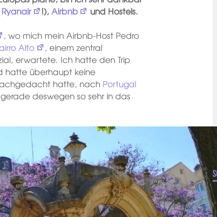
e
Ryanair
!),
Airbnb
und Hostels.
, wo mich mein Airbnb-Host Pedro
airro Alto
, einem zentral
al, erwartete. Ich hatte den Trip
d hatte überhaupt keine
r nachgedacht hatte, nach
Portugal
h gerade deswegen so sehr in das
S