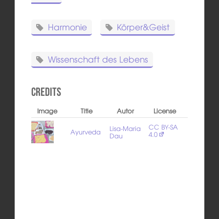
Harmonie
Körper&Geist
Wissenschaft des Lebens
Credits
Image
Title
Autor
License
CC BY-SA
Lisa-Maria
Ayurveda
4.0
Dau