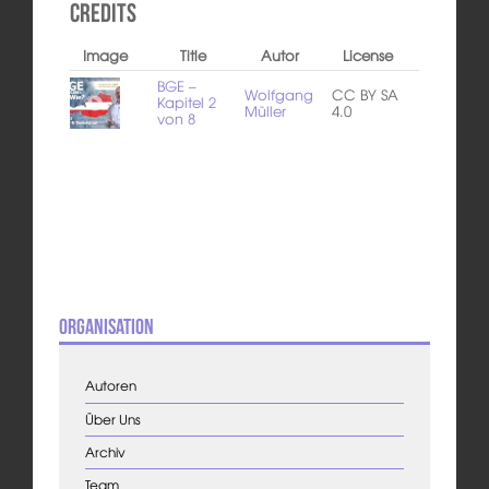
Credits
Image
Title
Autor
License
BGE –
Wolfgang
CC BY SA
Kapitel 2
Müller
4.0
von 8
Organisation
Autoren
Über Uns
Archiv
Team